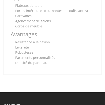
Plateaux de table
Portes intérieures (tournantes et coulissantes)
Caravanes
Agencement de salons
Corps de meuble
Avantages
Résistance à la flexion
Légèreté
Robustesse
Parements personnalisés
Densité du panneau