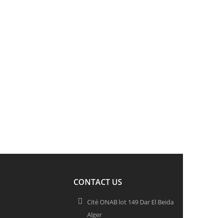
CONTACT US
Cité ONAB lot 149 Dar El Beida
Alger