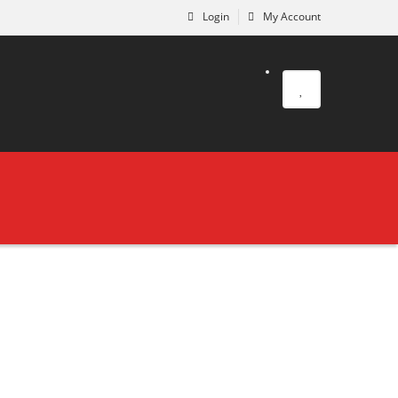
Login
My Account