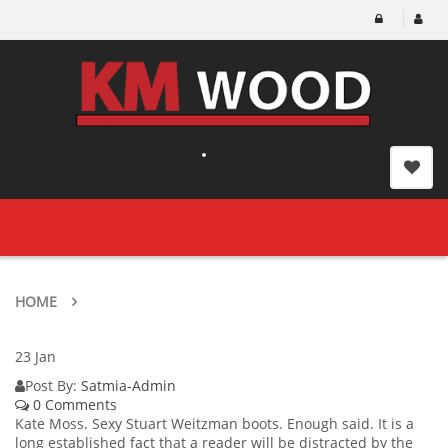
Toggle
navigation
HOME
23
Jan
Post By:
Satmia-Admin
0 Comments
Kate Moss. Sexy Stuart Weitzman boots. Enough said. It is a
long established fact that a reader will be distracted by the