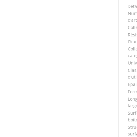
Déta
Num
d’art
Coll
Rési
l’hu
Coll
cate
Univ
Clas
d’uti
Épai
Form
Long
larg
Surf
boît
Stru
surf