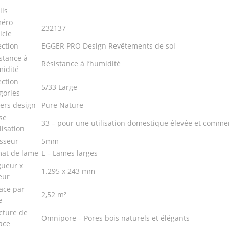
ils
éro
232137
icle
ection
EGGER PRO Design Revêtements de sol
stance à
Résistance à l’humidité
midité
ection
5/33 Large
gories
ers design
Pure Nature
se
33 – pour une utilisation domestique élevée et commer
lisation
sseur
5mm
at de lame
L – Lames larges
ueur x
1.295 x 243 mm
eur
ace par
2,52 m²
e
cture de
Omnipore – Pores bois naturels et élégants
ace