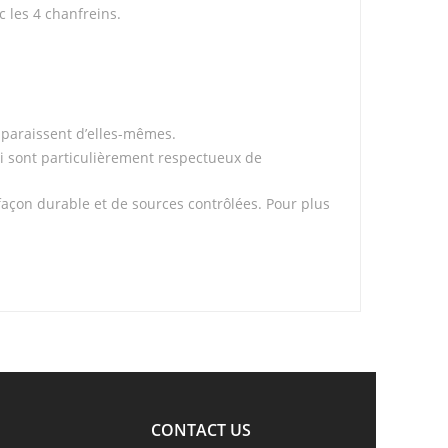
c les 4 chanfreins.
isparaissent d’elles-mêmes.
ui sont particulièrement respectueux de
 façon durable et de sources contrôlées. Pour plus
CONTACT US