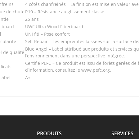
freins
4 côtés chanfreinés – La finition est mise en valeur ave
ue de chute
R10 – Résistance au glissement classe
ntie
25 ans
 board
UWF Ultra Wood Fiberboard
l
UNI fit! – Pose confort
icularité
Self Repair – Les empreintes laissées sur la surface d
Blue Angel – Label attribué aux produits et services q
l de qualité
l’environnement dans une perspective intégrée.
Certifié PEFC – Ce produit est issu de forêts gérées de
ificats
d’information, consultez le www.pefc.org.
Label
A+
PRODUITS
SERVICES