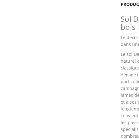
PRODUC
Sol 
bois 
Le décor
dans une
Le sol D
naturel 
classiqu
dégage u
particul
campagne
lames de
et à ses
longtemp
convient
les pass
spécialis
nombreus