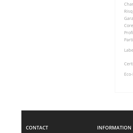
Chan
Risq
Gara
Core
Profi
Part
Labe
Cert
Eco-
CONTACT
INFORMATION