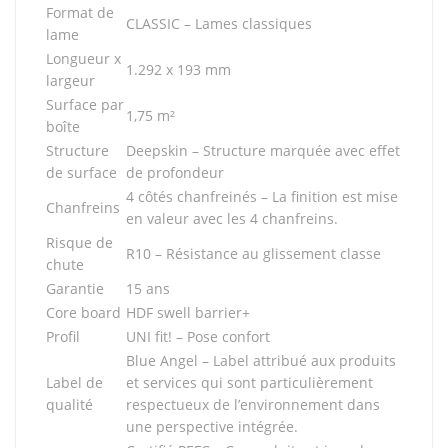
Format de
CLASSIC – Lames classiques
lame
Longueur x
1.292 x 193 mm
largeur
Surface par
1,75 m²
boîte
Structure
Deepskin – Structure marquée avec effet
de surface
de profondeur
4 côtés chanfreinés – La finition est mise
Chanfreins
en valeur avec les 4 chanfreins.
Risque de
R10 – Résistance au glissement classe
chute
Garantie
15 ans
Core board
HDF swell barrier+
Profil
UNI fit! – Pose confort
Blue Angel – Label attribué aux produits
Label de
et services qui sont particulièrement
qualité
respectueux de l’environnement dans
une perspective intégrée.