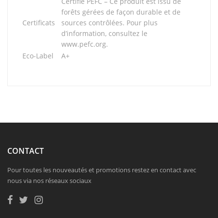
Certifié PEFC – Ce produit est issu de
forêts gérées de façon durable et de
Certificats
sources contrôlées. Pour plus
d’information, consultez le
www.pefc.org.
Eco-Label
A+
CONTACT
Pour toutes les nouveautés et promotions restez en contact avec
nous via nos réseaux sociaux