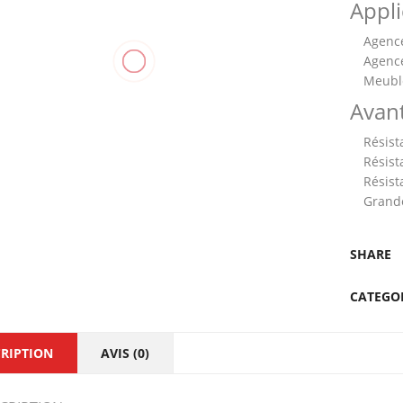
Appli
Agenc
Agenc
Meubl
Avan
Résist
Résist
Résist
Grande
SHARE
CATEGO
RIPTION
AVIS (0)