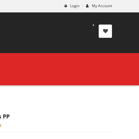
Login
My Account
s PP