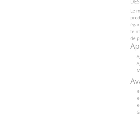
DES
Le m
prod
égar
tein
de p
Ap
A
A
M
Av
R
R
R
G