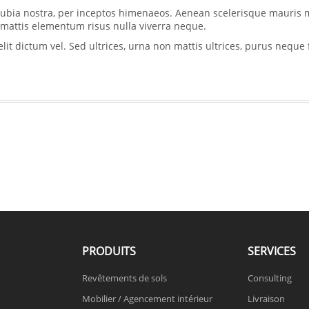
conubia nostra, per inceptos himenaeos. Aenean scelerisque mauris 
, mattis elementum risus nulla viverra neque.
 dictum vel. Sed ultrices, urna non mattis ultrices, purus neque f
PRODUITS
SERVICES
Revêtements de sols
Consulting
Mobilier / Agencement intérieur
Livraison