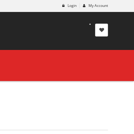
Login
My Account