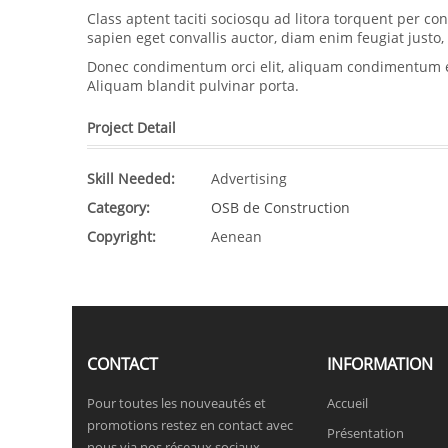
Class aptent taciti sociosqu ad litora torquent per 
sapien eget convallis auctor, diam enim feugiat justo
Donec condimentum orci elit, aliquam condimentum elit
Aliquam blandit pulvinar porta.
Project Detail
Skill Needed:
Advertising
Category:
OSB de Construction
Copyright:
Aenean
CONTACT
INFORMATION
Pour toutes les nouveautés et
Accueil
promotions restez en contact avec
Présentation
nous via nos réseaux sociaux