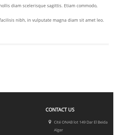
mollis diam scelerisque sagittis. Etiam commodo,
acilisis nibh, in vulputate magna diam sit amet leo.
CONTACT US
Cité ONAB lot 149 Dar El Beida
Alger