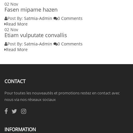
02
Nov
Fasen mipame hazen
Post By:
Satmia-Admin
0 Comments
Read More
02
Nov
Etiam vulputate convallis
Post By:
Satmia-Admin
0 Comments
Read More
CONTACT
Pour toutes les nouveautés et promotions restez en contact avec
nous via nos réseaux sociaux
INFORMATION